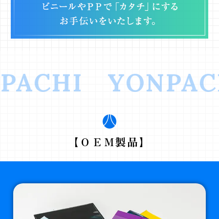
PACHI
YONPAC
【ＯＥＭ製品】