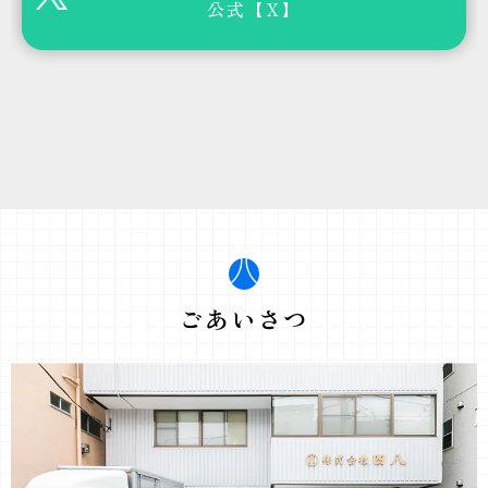
公式【Ｘ】
ごあいさつ